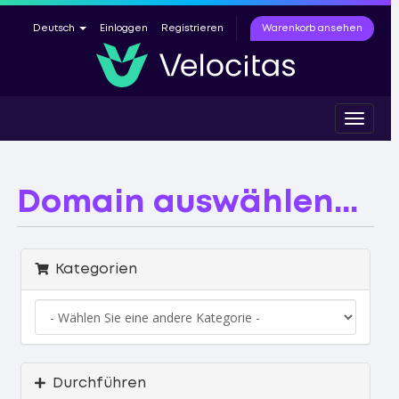
Warenkorb ansehen
Deutsch
Einloggen
Registrieren
Toggle
navigat
Domain auswählen...
Kategorien
Durchführen